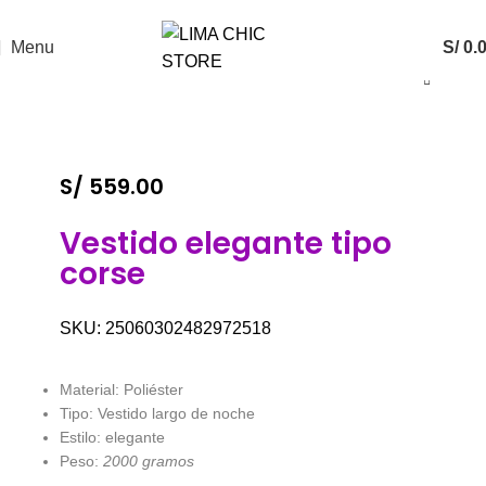
ENVÍO GRATIS
con el código
LIMACHIC
Menu
S/
0.
S/
559.00
Vestido elegante tipo
corse
SKU:
25060302482972518
Material: Poliéster
Tipo: Vestido largo de noche
Estilo: elegante
Peso:
2000 gramos