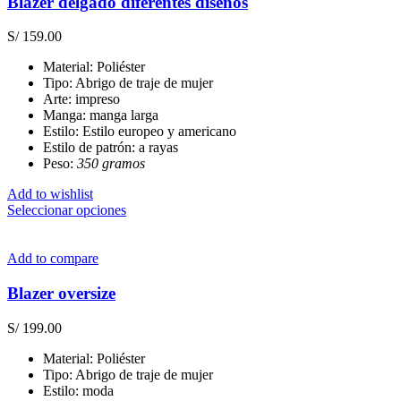
Blazer delgado diferentes diseños
opciones
se
S/
159.00
pueden
elegir
Material: Poliéster
en
Tipo: Abrigo de traje de mujer
la
Arte: impreso
página
Manga: manga larga
de
Estilo: Estilo europeo y americano
producto
Estilo de patrón: a rayas
Peso:
350 gramos
Add to wishlist
Este
Seleccionar opciones
producto
tiene
múltiples
Add to compare
variantes.
Las
Blazer oversize
opciones
se
S/
199.00
pueden
elegir
Material: Poliéster
en
Tipo: Abrigo de traje de mujer
la
Estilo: moda