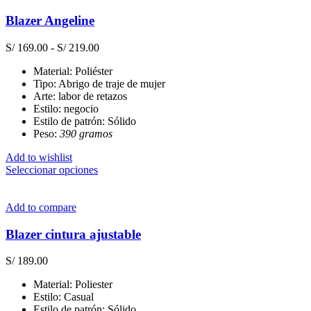
variantes.
Las
Blazer Angeline
opciones
se
Rango
S/
169.00
-
S/
219.00
pueden
de
elegir
Material: Poliéster
precios:
en
Tipo: Abrigo de traje de mujer
desde
la
Arte: labor de retazos
S/ 169.00
página
Estilo: negocio
hasta
de
Estilo de patrón: Sólido
S/ 219.00
producto
Peso:
390 gramos
Add to wishlist
Este
Seleccionar opciones
producto
tiene
múltiples
Add to compare
variantes.
Las
Blazer cintura ajustable
opciones
se
S/
189.00
pueden
elegir
Material: Poliester
en
Estilo: Casual
la
Estilo de patrón: Sólido