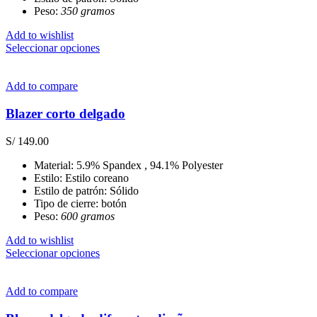
página
Peso:
350 gramos
de
producto
Add to wishlist
Este
Seleccionar opciones
producto
tiene
múltiples
Add to compare
variantes.
Las
Blazer corto delgado
opciones
se
S/
149.00
pueden
elegir
Material: 5.9% Spandex , 94.1% Polyester
en
Estilo: Estilo coreano
la
Estilo de patrón: Sólido
página
Tipo de cierre: botón
de
Peso:
600 gramos
producto
Add to wishlist
Este
Seleccionar opciones
producto
tiene
múltiples
Add to compare
variantes.
Las