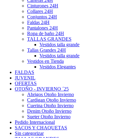
Carteras 24H
Cinturones 24H
Collares 24H
Conjuntos 24H
Faldas 24H
Pantalones 24H
Ropa de baño 24H
TALLAS GRANDES
Vestidos talla grande
Tallas Grandes 24H
Vestidos talla grande
Vestidos en Tienda
Vestidos Elegantes
FALDAS
JUVENIL
OFERTAS
OTOÑO - INVIERNO ´25
Abrigos Otoño Invierno
Cardigan Otoño Invierno
Cuerina Otoño Invierno
Denim Otoño Invierno
Sueter Otoño Invierno
Pedido Internacional
SACOS Y CHAQUETAS
Sin categorizar