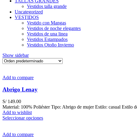
TALLAS GRANDES
Vestidos talla grande
Uncategorized
VESTIDOS
Vestido con Mangas
Vestidos de noche elegantes
Vestidos de una linea
Vestidos Estampados
Vestidos Otoño Invierno
Show sidebar
Add to compare
Abrigo Lenay
S/
149.00
Material: 100% Poliéster Tipo: Abrigo de mujer Estilo: casual Estilo de
Add to wishlist
Este
Seleccionar opciones
producto
tiene
múltiples
Add to compare