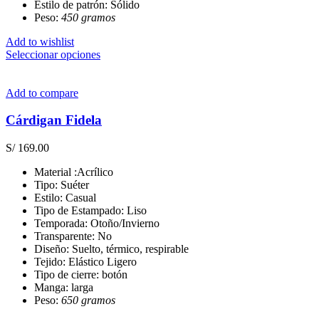
página
Estilo de patrón: Sólido
de
Peso:
450 gramos
producto
Add to wishlist
Este
Seleccionar opciones
producto
tiene
múltiples
Add to compare
variantes.
Las
Cárdigan Fidela
opciones
se
S/
169.00
pueden
elegir
Material :Acrílico
en
Tipo: Suéter
la
Estilo: Casual
página
Tipo de Estampado: Liso
de
Temporada: Otoño/Invierno
producto
Transparente: No
Diseño: Suelto, térmico, respirable
Tejido: Elástico Ligero
Tipo de cierre: botón
Manga: larga
Peso:
650 gramos