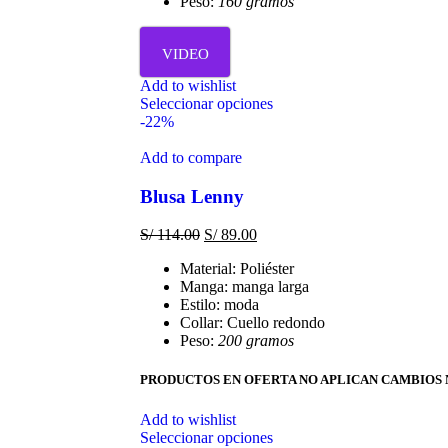
Peso:
160 gramos
VIDEO
Add to wishlist
Seleccionar opciones
-22%
Add to compare
Blusa Lenny
S/
114.00
S/
89.00
Material: Poliéster
Manga: manga larga
Estilo: moda
Collar: Cuello redondo
Peso:
200 gramos
PRODUCTOS EN OFERTA NO APLICAN CAMBIOS 
Add to wishlist
Seleccionar opciones