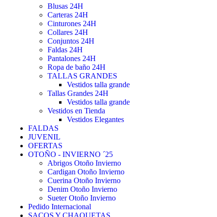
Blusas 24H
Carteras 24H
Cinturones 24H
Collares 24H
Conjuntos 24H
Faldas 24H
Pantalones 24H
Ropa de baño 24H
TALLAS GRANDES
Vestidos talla grande
Tallas Grandes 24H
Vestidos talla grande
Vestidos en Tienda
Vestidos Elegantes
FALDAS
JUVENIL
OFERTAS
OTOÑO - INVIERNO ´25
Abrigos Otoño Invierno
Cardigan Otoño Invierno
Cuerina Otoño Invierno
Denim Otoño Invierno
Sueter Otoño Invierno
Pedido Internacional
SACOS Y CHAQUETAS