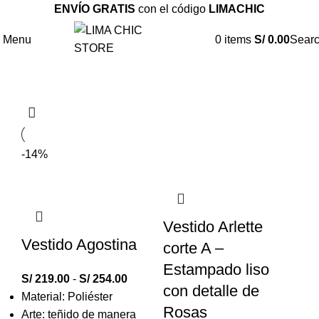
ENVÍO GRATIS
con el código
LIMACHIC
Menu
0
items
S/
0.00
Sear
VESTIDOS
-14%
Vestido Arlette
Vestido Agostina
corte A –
Estampado liso
S/
219.00
-
S/
254.00
con detalle de
Material: Poliéster
Rosas
Arte: teñido de manera