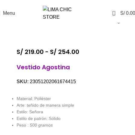
ENVÍO GRATIS
con el código
LIMACHIC
0
Menu
S/
0.0
S/
219.00
-
S/
254.00
Vestido Agostina
SKU:
23051202061674415
Material: Poliéster
Arte: teñido de manera simple
Estilo: Señora
Estilo de patrón: Sólido
Peso :
500 gramos