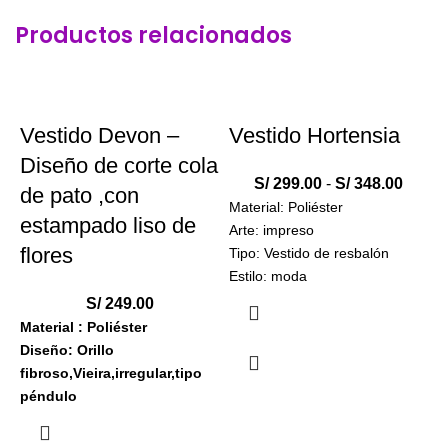
Productos relacionados
-28%
Vestido Devon –
Vestido Hortensia
Diseño de corte cola
S/
299.00
-
S/
348.00
de pato ,con
Material: Poliéster
estampado liso de
Arte: impreso
flores
Tipo: Vestido de resbalón
Estilo: moda
Peso:
330 gramos
S/
249.00
Material : Poliéster
Diseño: Orillo
M
fibroso,Vieira,irregular,tipo
T
péndulo
A
Arte: labor de
E
retazos,impreso