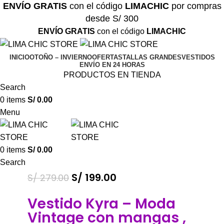
ENVÍO GRATIS
con el código
LIMACHIC
por compras
desde S/ 300
ENVÍO GRATIS
con el código
LIMACHIC
INICIO
OTOÑO – INVIERNO
OFERTAS
TALLAS GRANDES
VESTIDOS
ENVÍO EN 24 HORAS
PRODUCTOS EN TIENDA
Search
0
items
S/
0.00
Menu
0
items
S/
0.00
Search
S/
199.00
S/
279.00
Vestido Kyra – Moda
Vintage con mangas ,