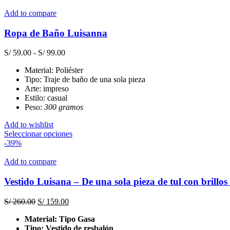
Add to compare
Ropa de Baño Luisanna
Rango
S/
59.00
-
S/
99.00
de
Material: Poliéster
precios:
Tipo: Traje de baño de una sola pieza
desde
Arte: impreso
S/ 59.00
Estilo: casual
hasta
Peso:
300 gramos
S/ 99.00
Add to wishlist
Este
Seleccionar opciones
producto
-39%
tiene
múltiples
Add to compare
variantes.
Las
Vestido Luisana – De una sola pieza de tul con brillos 
opciones
se
El
El
S/
260.00
S/
159.00
pueden
precio
precio
elegir
Material: Tipo Gasa
original
actual
en
Tipo: Vestido de resbalón
era:
es: