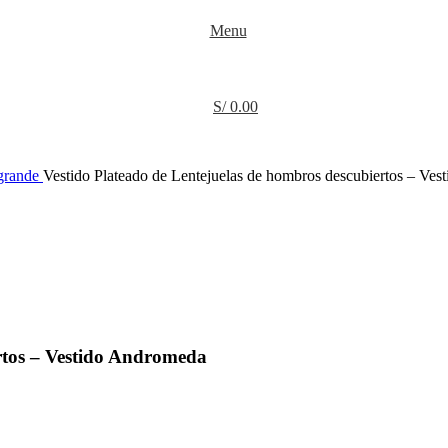
Menu
S/
0.00
 grande
Vestido Plateado de Lentejuelas de hombros descubiertos – Ve
rtos – Vestido Andromeda