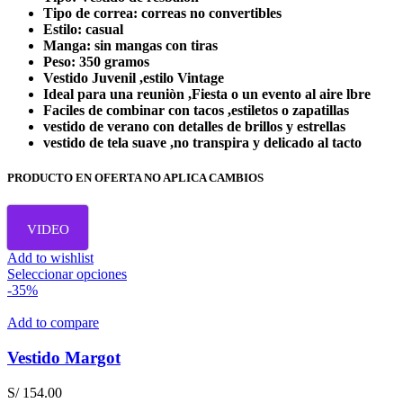
la
Tipo de correa: correas no convertibles
S/ 260.00.
S/ 159.00.
página
Estilo: casual
de
Manga: sin mangas con tiras
producto
Peso: 350 gramos
Vestido Juvenil ,estilo Vintage
Ideal para una reuniòn ,Fiesta o un evento al aire lbre
Faciles de combinar con tacos ,estiletos o zapatillas
vestido de verano con detalles de brillos y estrellas
vestido de tela suave ,no transpira y delicado al tacto
PRODUCTO EN OFERTA NO APLICA CAMBIOS
VIDEO
Add to wishlist
Este
Seleccionar opciones
producto
-35%
tiene
múltiples
Add to compare
variantes.
Las
Vestido Margot
opciones
se
S/
154.00
pueden