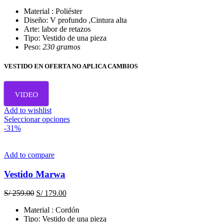
elegir
Material : Poliéster
en
Diseño: V profundo ,Cintura alta
la
Arte: labor de retazos
página
Tipo: Vestido de una pieza
de
Peso:
230 gramos
producto
VESTIDO EN OFERTA NO APLICA CAMBIOS
VIDEO
Add to wishlist
Este
Seleccionar opciones
producto
-31%
tiene
múltiples
variantes.
Add to compare
Las
opciones
Vestido Marwa
se
pueden
El
El
S/
259.00
S/
179.00
elegir
precio
precio
en
Material : Cordón
original
actual
la
Tipo: Vestido de una pieza
era:
es: