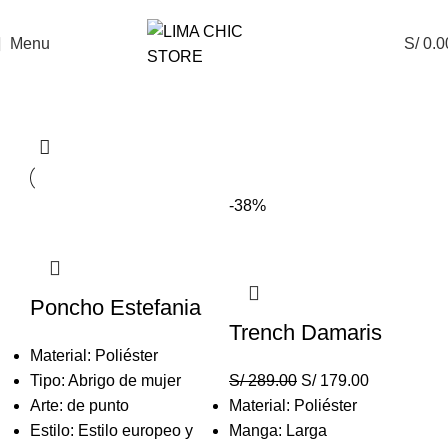
ENVÍO GRATIS
con el código
LIMACHIC
Menu
S/
0.0
Abrigos-24hrs
-38%
Poncho Estefania
Trench Damaris
Material: Poliéster
Tipo: Abrigo de mujer
S/
289.00
S/
179.00
Arte: de punto
Material: Poliéster
Estilo: Estilo europeo y
Manga: Larga