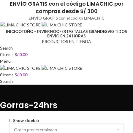
ENVÍO GRATIS
con el código
LIMACHIC
por
compras desde S/ 300
ENVÍO GRATIS
con el código
LIMACHIC
INICIO
OTOÑO – INVIERNO
OFERTAS
TALLAS GRANDES
VESTIDOS
ENVÍO EN 24 HORAS
PRODUCTOS EN TIENDA
Search
0
items
S/
0.00
Menu
0
items
S/
0.00
Search
Gorras-24hrs
Show sidebar