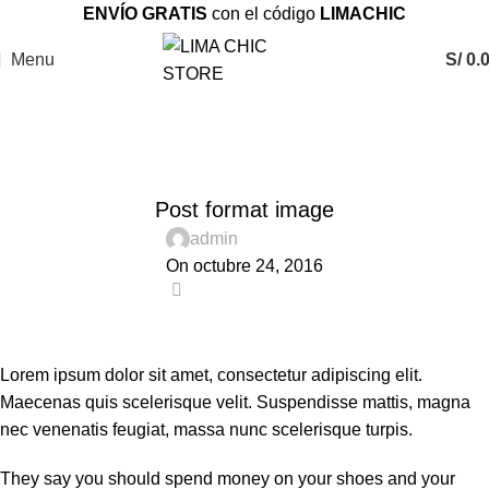
ENVÍO GRATIS
con el código
LIMACHIC
Menu
S/
0.
Blog
Home
Post Format
POST FORMAT
Post format image
admin
On octubre 24, 2016
0
Lorem ipsum dolor sit amet, consectetur adipiscing elit.
Maecenas quis scelerisque velit. Suspendisse mattis, magna
nec venenatis feugiat, massa nunc scelerisque turpis.
They say you should spend money on your shoes and your