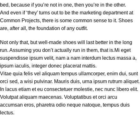
bed, because if you’re not in one, then you’re in the other.
And even if ‘they’ turns out to be the marketing department at
Common Projects, there is some common sense to it. Shoes
are, after all, the foundation of any outfit.
Not only that, but well-made shoes will last better in the long
run. Assuming you don’t actually run in them, that is.Mi eget
suspendisse ipsum velit, nam a nam interdum lectus massa a,
ipsum iaculis, integer donec placerat mattis.
Vitae quia felis vel aliquam tempus ullamcorper, enim dui, sunt
orci sed, a wisi pulvinar. Mauris duis, urna ipsum rutrum aliquet.
In lacus etiam et eu consectetuer molestie, nec nunc libero elit.
Volutpat aliquam maecenas. Voluptatibus et orci arcu
accumsan eros, pharetra odio neque natoque, tempus duis
lectus.