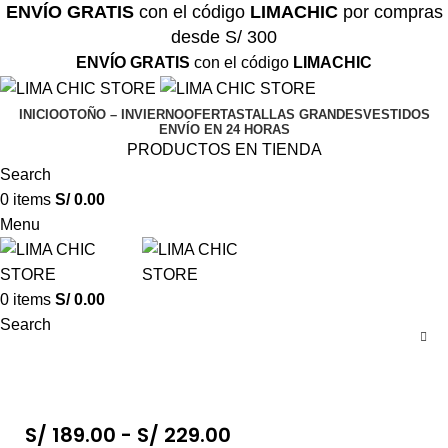
ENVÍO GRATIS
con el código
LIMACHIC
por compras
desde S/ 300
ENVÍO GRATIS
con el código
LIMACHIC
INICIO
OTOÑO – INVIERNO
OFERTAS
TALLAS GRANDES
VESTIDOS
ENVÍO EN 24 HORAS
PRODUCTOS EN TIENDA
Search
0
items
S/
0.00
Menu
0
items
S/
0.00
Search
S/
189.00
-
S/
229.00