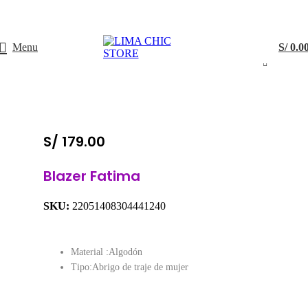
ENVÍO GRATIS
con el código
LIMACHIC
Menu
S/
0.0
S/
179.00
Blazer Fatima
SKU:
22051408304441240
Material :Algodón
Tipo:Abrigo de traje de mujer