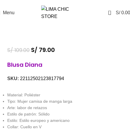
ENVÍO GRATIS
con el código
LIMACHIC
0
Menu
S/
0.0
S/
79.00
S/
109.00
Blusa Diana
SKU:
22112502123817794
Material: Poliéster
Tipo: Mujer camisa de manga larga
Arte: labor de retazos
Estilo de patrón: Sólido
Estilo: Estilo europeo y americano
Collar: Cuello en V