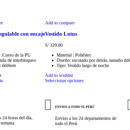
re
Add to compare
egulable con encaje
Vestido Lotus
S/
329.00
l :Cuero de la PU
Material : Poliéster
nda de interbloqueo
Diseño: escotado por detrás, tamaño dif
:
660mm
Tipo: Vestido largo de noche
t
Add to wishlist
to
Seleccionar opciones
ENVIOS A TODO EL PERÚ
 24 horas del día,
Envios a los 24 departamentos de
a semana
todo el Perú