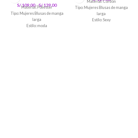
Material: Cordón
S/
109.00
-
S/
139.00
Material: Poliéster
Tipo: Mujeres Blusas de manga
Tipo: Mujeres Blusas de manga
larga
larga
Estilo: Sexy
Estilo: moda
Tipo de cierre: gancho y ojo
Peso:
210 gramos
Peso:
120 gramos