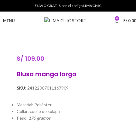
ENVÍO GRATIS
con el código
LIMACHIC
0
MENU
S/
0.0
S/
109.00
Blusa manga larga
SKU:
24122007011167909
Material: Poliéster
Collar: cuello de solapa
Peso:
170 gramos