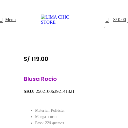
ENVÍO GRATIS
con el código
LIMACHIC
0
Menu
S/
0.00
S/
119.00
Blusa Rocio
SKU:
25021006392141321
Material: Poliéster
Manga: corto
Peso:
220 gramos