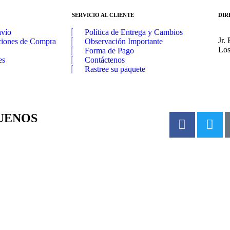
SERVICIO AL CLIENTE
DIR
nvío
Política de Entrega y Cambios
Jr.
ciones de Compra
Observación Importante
Los
Forma de Pago
es
Contáctenos
Rastree su paquete
UENOS