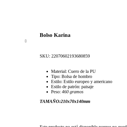
Bolso Karina
SKU:
22070602193680859
Material: Cuero de la PU
Tipo: Bolsa de hombro
Estilo: Estilo europeo y americano
Estilo de patrón: paisaje
Peso:
460 gramos
TAMAÑO:210x70x140mm
Este producto no está disponible porque no qued