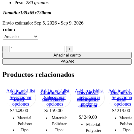
Peso:
280 gramos
Tamaño:135x65x130mm
Envío estimado: Sep 5, 2026 - Sep 9, 2026
color
Bolso
mini
Añadir al carrito
con
PAGAR
cadena
cantidad
Productos relacionados
Add to wishlist
Add to wishlist
Add to wishlist
Add to wishli
Camisa
Chaqueta de
Dos piezas
Dos piezas
Seleccionar
Seleccionar
Seleccionar
Seleccionar
Daisy
dos colores
estampado
tiras
Este
Este
Este
E
opciones
opciones
opciones
opciones
abstracto
producto
producto
producto
p
S/
148.00
S/
159.00
S/
219.00
tiene
tiene
tiene
t
S/
249.00
Material:
Material:
Material
múltiples
múltiples
múltiples
m
Poliéster
Poliéster
Poliéste
Material:
Tipo:
Tipo:
Tipo:
variantes.
variantes.
variantes.
v
Polyester