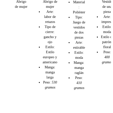
Abrigo
Abrigo de
Vestido
Material
Las
Las
Las
L
de mujer
mujer
de una
:
opciones
opciones
opciones
o
Arte:
pieza
Poliéster
se
se
se
s
labor de
Arte:
Tipo:
pueden
pueden
pueden
p
retazos
impreso
Juego de
elegir
elegir
elegir
e
Tipo de
Estilo:
vestidos
en
en
en
e
cierre:
moda
de dos
la
la
la
la
gancho y
Estilo d
piezas
página
página
página
p
ojo
patrón:
Arte:
de
de
de
d
Estilo:
floral
estirable
Estilo
Peso:
producto
producto
producto
p
Estilo:
europeo y
400
moda
americano
gramos
Manga:
Manga:
manga
manga
raglán
larga
Peso:
Peso:
530
410
gramos
gramos