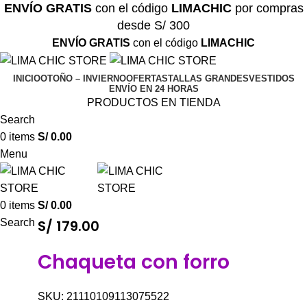
ENVÍO GRATIS
con el código
LIMACHIC
por compras
desde S/ 300
ENVÍO GRATIS
con el código
LIMACHIC
INICIO
OTOÑO – INVIERNO
OFERTAS
TALLAS GRANDES
VESTIDOS
ENVÍO EN 24 HORAS
PRODUCTOS EN TIENDA
Search
0
items
S/
0.00
Menu
0
items
S/
0.00
Search
S/
179.00
Chaqueta con forro
SKU:
21110109113075522