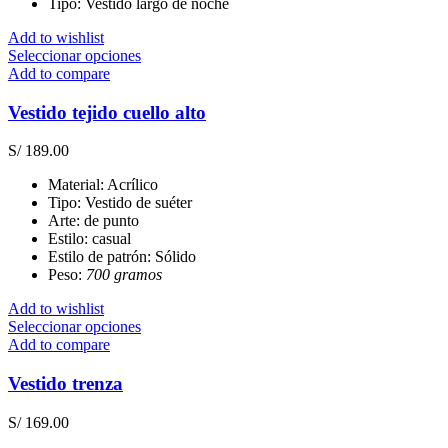
Tipo: Vestido largo de noche
en
la
Add to wishlist
página
Este
Seleccionar opciones
de
producto
Add to compare
producto
tiene
múltiples
Vestido tejido cuello alto
variantes.
Las
S/
189.00
opciones
se
Material: Acrílico
pueden
Tipo: Vestido de suéter
elegir
Arte: de punto
en
Estilo: casual
la
Estilo de patrón: Sólido
página
Peso:
700 gramos
de
producto
Add to wishlist
Este
Seleccionar opciones
producto
Add to compare
tiene
múltiples
Vestido trenza
variantes.
Las
S/
169.00
opciones