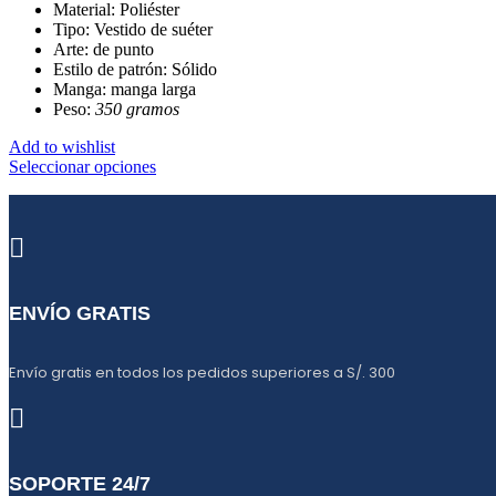
se
Material: Poliéster
pueden
Tipo: Vestido de suéter
elegir
Arte: de punto
en
Estilo de patrón: Sólido
la
Manga: manga larga
página
Peso:
350 gramos
de
producto
Add to wishlist
Este
Seleccionar opciones
producto
tiene
múltiples
variantes.
Las
opciones
se
ENVÍO GRATIS
pueden
elegir
en
Envío gratis en todos los pedidos superiores a S/. 300
la
página
de
producto
SOPORTE 24/7