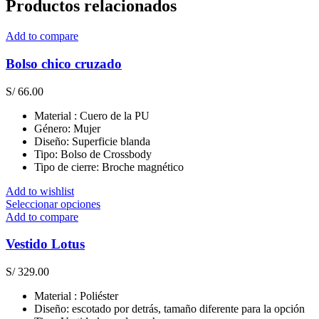
Productos relacionados
Add to compare
Bolso chico cruzado
S/
66.00
Material : Cuero de la PU
Género: Mujer
Diseño: Superficie blanda
Tipo: Bolso de Crossbody
Tipo de cierre: Broche magnético
Add to wishlist
Este
Seleccionar opciones
producto
Add to compare
tiene
múltiples
Vestido Lotus
variantes.
Las
S/
329.00
opciones
se
Material : Poliéster
pueden
Diseño: escotado por detrás, tamaño diferente para la opción
elegir