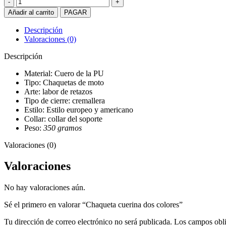
Chaqueta
cuerina
Añadir al carrito
PAGAR
dos
colores
Descripción
cantidad
Valoraciones (0)
Descripción
Material: Cuero de la PU
Tipo: Chaquetas de moto
Arte: labor de retazos
Tipo de cierre: cremallera
Estilo: Estilo europeo y americano
Collar: collar del soporte
Peso:
350 gramos
Valoraciones (0)
Valoraciones
No hay valoraciones aún.
Sé el primero en valorar “Chaqueta cuerina dos colores”
Tu dirección de correo electrónico no será publicada.
Los campos obli