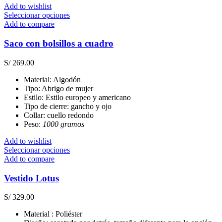
de
Add to wishlist
producto
Este
Seleccionar opciones
producto
Add to compare
tiene
múltiples
Saco con bolsillos a cuadro
variantes.
Las
S/
269.00
opciones
se
Material: Algodón
pueden
Tipo: Abrigo de mujer
elegir
Estilo: Estilo europeo y americano
en
Tipo de cierre: gancho y ojo
la
Collar: cuello redondo
página
Peso:
1000 gramos
de
producto
Add to wishlist
Este
Seleccionar opciones
producto
Add to compare
tiene
múltiples
Vestido Lotus
variantes.
Las
S/
329.00
opciones
se
Material : Poliéster
pueden