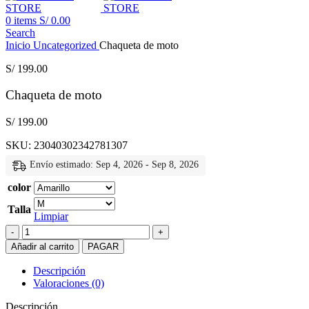
0
items
S/
0.00
Search
Inicio
Uncategorized
Chaqueta de moto
S/
199.00
Chaqueta de moto
S/
199.00
SKU:
23040302342781307
Envío estimado: Sep 4, 2026 - Sep 8, 2026
color
Talla
Limpiar
Chaqueta
de
Añadir al carrito
PAGAR
moto
cantidad
Descripción
Valoraciones (0)
Descripción