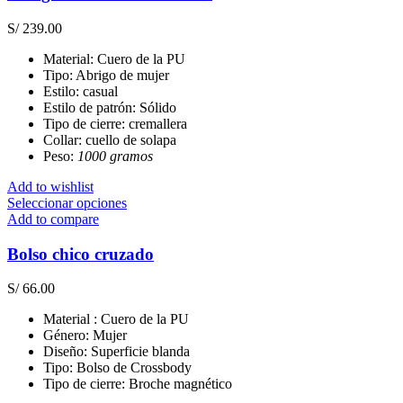
S/
239.00
Material: Cuero de la PU
Tipo: Abrigo de mujer
Estilo: casual
Estilo de patrón: Sólido
Tipo de cierre: cremallera
Collar: cuello de solapa
Peso:
1000 gramos
Add to wishlist
Este
Seleccionar opciones
producto
Add to compare
tiene
múltiples
Bolso chico cruzado
variantes.
Las
S/
66.00
opciones
se
Material : Cuero de la PU
pueden
Género: Mujer
elegir
Diseño: Superficie blanda
en
Tipo: Bolso de Crossbody
la
Tipo de cierre: Broche magnético
página