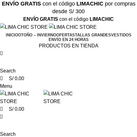
0
0
0
ENVÍO GRATIS
con el código
LIMACHIC
por compras
desde S/ 300
ENVÍO GRATIS
con el código
LIMACHIC
INICIO
OTOÑO – INVIERNO
OFERTAS
TALLAS GRANDES
VESTIDOS
ENVÍO EN 24 HORAS
PRODUCTOS EN TIENDA
Search
S/
0.00
Menu
S/
0.00
Search