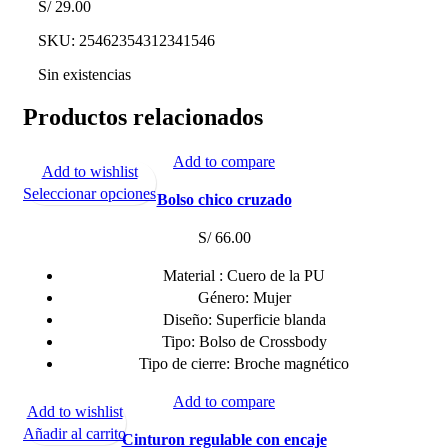
S/
29.00
SKU:
25462354312341546
Sin existencias
Productos relacionados
Add to compare
Add to wishlist
Este
Seleccionar opciones
Bolso chico cruzado
producto
tiene
S/
66.00
múltiples
Material : Cuero de la PU
variantes.
Género: Mujer
Las
Diseño: Superficie blanda
opciones
Tipo: Bolso de Crossbody
se
Tipo de cierre: Broche magnético
pueden
elegir
Add to compare
Add to wishlist
en
Añadir al carrito
la
Cinturon regulable con encaje