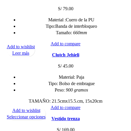
página
S/
79.00
de
producto
Material :Cuero de la PU
Tipo:Banda de interbloqueo
Tamaño:
660mm
Add to compare
Add to wishlist
Leer más
Clutch Jehieli
S/
45.00
Material: Paja
Tipo: Bolso de embrague
Peso:
900 gramos
TAMAÑO: 21.5cmx15.5.cm, 15x20cm
Add to compare
Add to wishlist
Este
Seleccionar opciones
Vestido trenza
producto
tiene
S/
169.00