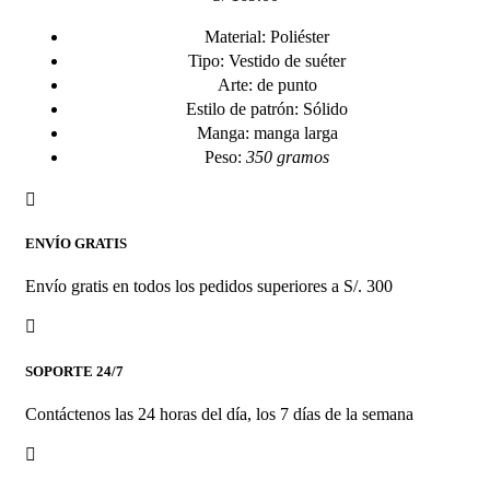
múltiples
Material: Poliéster
variantes.
Tipo: Vestido de suéter
Las
Arte: de punto
opciones
Estilo de patrón: Sólido
se
Manga: manga larga
pueden
Peso:
350 gramos
elegir
en
la
página
ENVÍO GRATIS
de
producto
Envío gratis en todos los pedidos superiores a S/. 300
SOPORTE 24/7
Contáctenos las 24 horas del día, los 7 días de la semana