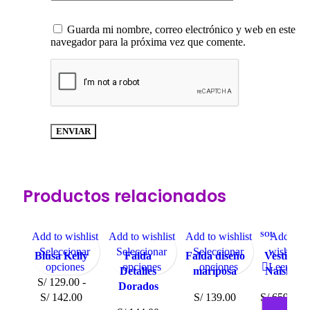
Guarda mi nombre, correo electrónico y web en este
navegador para la próxima vez que comente.
Productos relacionados
Add to wishlist
Add to wishlist
Add to wishlist
SOL
Add to
-9%
D OU
Seleccionar
Seleccionar
Seleccionar
wishlist
T
Blusa Kelly
Falda
Falda diseño
Vestido
opciones
opciones
opciones
Leer más
Detalles
mariposa
Naisha
S/
129.00
-
Dorados
S/
142.00
S/
139.00
S/
659.00