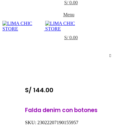
S/
0.00
Menu
S/
0.00
S/
144.00
Falda denim con botones
SKU:
23022207190155957