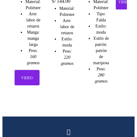
S/
144.00
Material:
Material:
VIDEO
Poliéster
Poliéster
Material:
Arte:
Tipo:
Poliester
labor de
Falda
Arte:
retazos
Estilo:
labor de
Manga:
moda
retazos
manga
Estilo de
Estilo:
larga
patrón:
moda
Peso:
patrón
Peso:
160
de
220
gramos
mariposa
gramos
Peso:
280
VIDEO
gramos