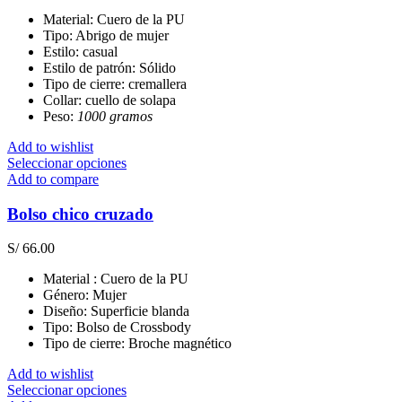
Material: Cuero de la PU
Tipo: Abrigo de mujer
Estilo: casual
Estilo de patrón: Sólido
Tipo de cierre: cremallera
Collar: cuello de solapa
Peso:
1000 gramos
Add to wishlist
Este
Seleccionar opciones
producto
Add to compare
tiene
múltiples
Bolso chico cruzado
variantes.
Las
S/
66.00
opciones
se
Material : Cuero de la PU
pueden
Género: Mujer
elegir
Diseño: Superficie blanda
en
Tipo: Bolso de Crossbody
la
Tipo de cierre: Broche magnético
página
de
Add to wishlist
producto
Este
Seleccionar opciones