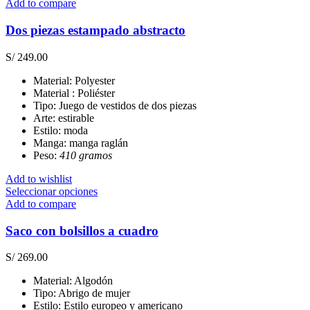
producto
Add to compare
tiene
múltiples
Dos piezas estampado abstracto
variantes.
Las
S/
249.00
opciones
se
Material: Polyester
pueden
Material : Poliéster
elegir
Tipo: Juego de vestidos de dos piezas
en
Arte: estirable
la
Estilo: moda
página
Manga: manga raglán
de
Peso:
410 gramos
producto
Add to wishlist
Este
Seleccionar opciones
producto
Add to compare
tiene
múltiples
Saco con bolsillos a cuadro
variantes.
Las
S/
269.00
opciones
se
Material: Algodón
pueden
Tipo: Abrigo de mujer
elegir
Estilo: Estilo europeo y americano