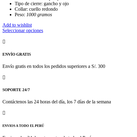
en
Tipo de cierre: gancho y ojo
la
Collar: cuello redondo
página
Peso:
1000 gramos
de
producto
Add to wishlist
Este
Seleccionar opciones
producto
tiene
múltiples
variantes.
ENVÍO GRATIS
Las
opciones
Envío gratis en todos los pedidos superiores a S/. 300
se
pueden
elegir
en
SOPORTE 24/7
la
página
Contáctenos las 24 horas del día, los 7 días de la semana
de
producto
ENVIOS A TODO EL PERÚ