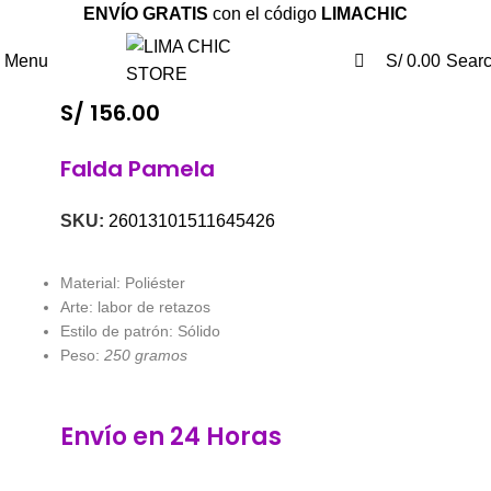
0
0
ENVÍO GRATIS
con el código
LIMACHIC
Menu
S/
0.00
Sear
S/
156.00
Falda Pamela
SKU:
26013101511645426
Material: Poliéster
Arte: labor de retazos
Estilo de patrón: Sólido
Peso:
250 gramos
Envío en 24 Horas