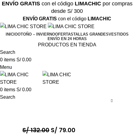
ENVÍO GRATIS
con el código
LIMACHIC
por compras
desde S/ 300
ENVÍO GRATIS
con el código
LIMACHIC
INICIO
OTOÑO – INVIERNO
OFERTAS
TALLAS GRANDES
VESTIDOS
ENVÍO EN 24 HORAS
PRODUCTOS EN TIENDA
Search
0
items
S/
0.00
Menu
0
items
S/
0.00
Search
S/
132.00
S/
79.00