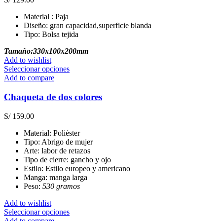
opciones
se
Material : Paja
pueden
Diseño: gran capacidad,superficie blanda
elegir
Tipo: Bolsa tejida
en
la
Tamaño:330x100x200mm
página
Add to wishlist
de
Este
Seleccionar opciones
producto
producto
Add to compare
tiene
múltiples
Chaqueta de dos colores
variantes.
Las
S/
159.00
opciones
se
Material: Poliéster
pueden
Tipo: Abrigo de mujer
elegir
Arte: labor de retazos
en
Tipo de cierre: gancho y ojo
la
Estilo: Estilo europeo y americano
página
Manga: manga larga
de
Peso:
530 gramos
producto
Add to wishlist
Este
Seleccionar opciones
producto
Add to compare