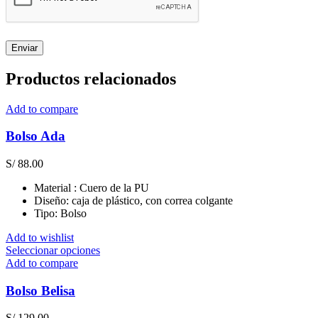
Productos relacionados
Add to compare
Bolso Ada
S/
88.00
Material : Cuero de la PU
Diseño: caja de plástico, con correa colgante
Tipo: Bolso
Add to wishlist
Este
Seleccionar opciones
producto
Add to compare
tiene
múltiples
Bolso Belisa
variantes.
Las
S/
129.00