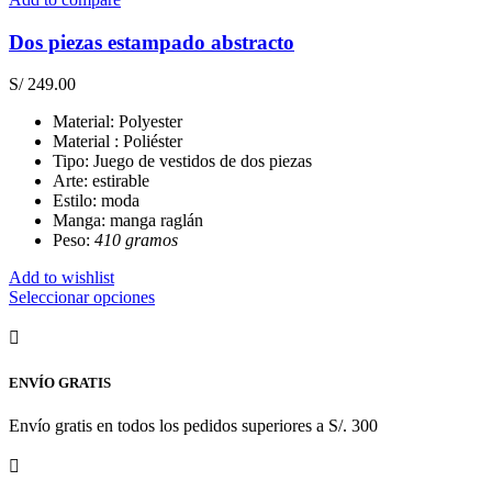
tiene
múltiples
Dos piezas estampado abstracto
variantes.
Las
S/
249.00
opciones
se
Material: Polyester
pueden
Material : Poliéster
elegir
Tipo: Juego de vestidos de dos piezas
en
Arte: estirable
la
Estilo: moda
página
Manga: manga raglán
de
Peso:
410 gramos
producto
Add to wishlist
Este
Seleccionar opciones
producto
tiene
múltiples
variantes.
ENVÍO GRATIS
Las
opciones
Envío gratis en todos los pedidos superiores a S/. 300
se
pueden
elegir