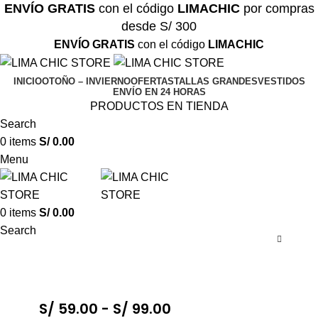
ENVÍO GRATIS
con el código
LIMACHIC
por compras
desde S/ 300
ENVÍO GRATIS
con el código
LIMACHIC
INICIO
OTOÑO – INVIERNO
OFERTAS
TALLAS GRANDES
VESTIDOS
ENVÍO EN 24 HORAS
PRODUCTOS EN TIENDA
Search
0
items
S/
0.00
Menu
0
items
S/
0.00
Search
S/
59.00
-
S/
99.00