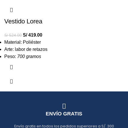
Vestido Lorea
S/
419.00
S/
524.00
Material: Poliéster
Arte: labor de retazos
Peso:
700 gramos
ENVÍO GRATIS
Envío gratis en todos los pedidos superiores a S/. 300