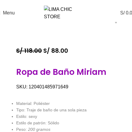
ENVÍO GRATIS
con el código
LIMACHIC
Menu
S/
0.
S/
118.00
S/
88.00
Ropa de Baño Miriam
SKU:
120401485971649
Material: Poliéster
Tipo: Traje de baño de una sola pieza
Estilo: sexy
Estilo de patrón: Sólido
Peso:
200 gramos