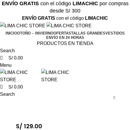
0
0
0
ENVÍO GRATIS
con el código
LIMACHIC
por compras
desde S/ 300
ENVÍO GRATIS
con el código
LIMACHIC
INICIO
OTOÑO – INVIERNO
OFERTAS
TALLAS GRANDES
VESTIDOS
ENVÍO EN 24 HORAS
PRODUCTOS EN TIENDA
Search
S/
0.00
Menu
S/
0.00
Search
S/
129.00