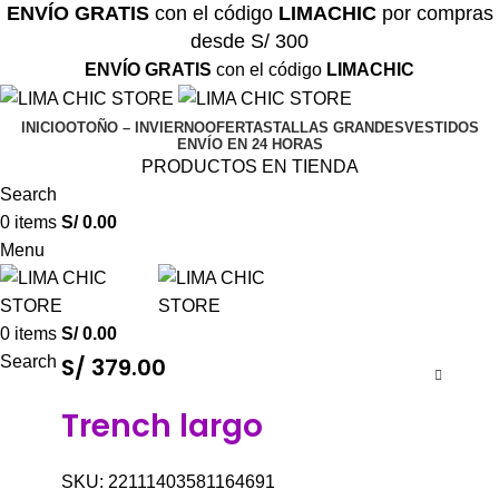
ENVÍO GRATIS
con el código
LIMACHIC
por compras
desde S/ 300
ENVÍO GRATIS
con el código
LIMACHIC
INICIO
OTOÑO – INVIERNO
OFERTAS
TALLAS GRANDES
VESTIDOS
ENVÍO EN 24 HORAS
PRODUCTOS EN TIENDA
Search
0
items
S/
0.00
Menu
0
items
S/
0.00
Search
S/
379.00
Trench largo
SKU:
22111403581164691