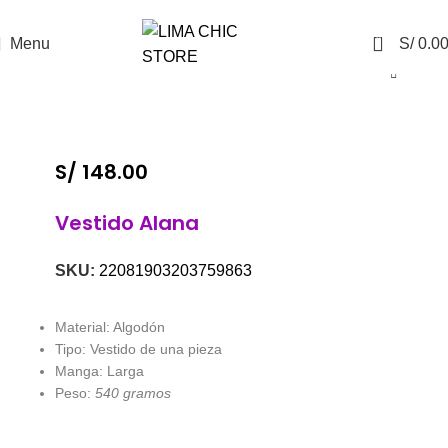
ENVÍO GRATIS
con el código
LIMACHIC
0
Menu
S/
0.0
S/
148.00
Vestido Alana
SKU:
22081903203759863
Material: Algodón
Tipo: Vestido de una pieza
Manga: Larga
Peso:
540 gramos