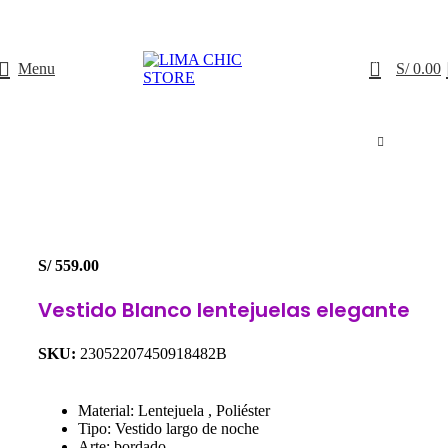
ENVÍO GRATIS
con el código
LIMACHIC
0
Menu
S/
0.00
S/
559.00
Vestido Blanco lentejuelas elegante
SKU:
23052207450918482B
Material: Lentejuela , Poliéster
Tipo: Vestido largo de noche
Arte: bordado