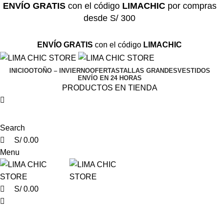
0
0
0
ENVÍO GRATIS
con el código
LIMACHIC
por compras
desde S/ 300
ENVÍO GRATIS
con el código
LIMACHIC
INICIO
OTOÑO – INVIERNO
OFERTAS
TALLAS GRANDES
VESTIDOS
ENVÍO EN 24 HORAS
PRODUCTOS EN TIENDA
Search
S/
0.00
Menu
S/
0.00