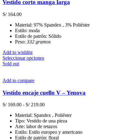
Vestido corto manga larga
S/
164.00
Material: 97% Spandex , 3% Poliéster
Estilo: moda
Estilo de patrón: Sólido
Peso:
332 gramos
Add to wishlist
Este
Seleccionar opciones
producto
Sold out
tiene
múltiples
variantes.
Add to compare
Las
opciones
Vestido encaje cuello V – Yenova
se
pueden
Rango
S/
169.00
-
S/
219.00
elegir
de
en
Material: Spandex , Poliéster
precios:
la
Tipo: Vestido de una pieza
desde
página
Arte: labor de retazos
S/ 169.00
de
Estilo: Estilo europeo y americano
hasta
producto
Estilo de patrón: floral
S/ 219.00