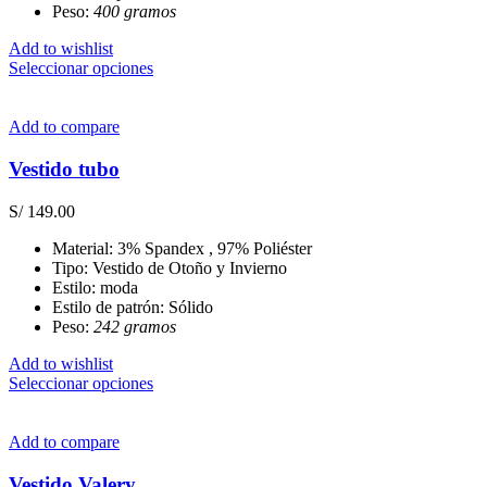
Peso:
400 gramos
Add to wishlist
Este
Seleccionar opciones
producto
tiene
múltiples
Add to compare
variantes.
Las
Vestido tubo
opciones
se
S/
149.00
pueden
elegir
Material: 3% Spandex , 97% Poliéster
en
Tipo: Vestido de Otoño y Invierno
la
Estilo: moda
página
Estilo de patrón: Sólido
de
Peso:
242 gramos
producto
Add to wishlist
Este
Seleccionar opciones
producto
tiene
múltiples
Add to compare
variantes.
Las
Vestido Valery