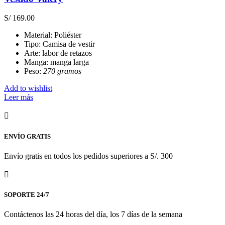
opciones
se
S/
169.00
pueden
elegir
Material: Poliéster
en
Tipo: Camisa de vestir
la
Arte: labor de retazos
página
Manga: manga larga
de
Peso:
270 gramos
producto
Add to wishlist
Leer más
ENVÍO GRATIS
Envío gratis en todos los pedidos superiores a S/. 300
SOPORTE 24/7
Contáctenos las 24 horas del día, los 7 días de la semana