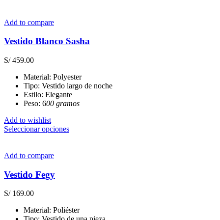
Add to compare
Vestido Blanco Sasha
S/
459.00
Material: Polyester
Tipo: Vestido largo de noche
Estilo: Elegante
Peso: 6
00 gramos
Add to wishlist
Este
Seleccionar opciones
producto
tiene
múltiples
Add to compare
variantes.
Las
Vestido Fegy
opciones
se
S/
169.00
pueden
elegir
Material: Poliéster
en
Tipo: Vestido de una pieza