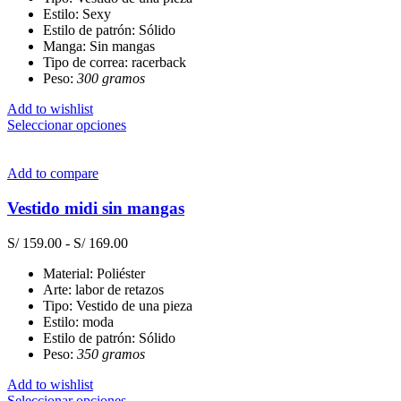
la
Estilo: Sexy
página
Estilo de patrón: Sólido
de
Manga: Sin mangas
producto
Tipo de correa: racerback
Peso:
300 gramos
Add to wishlist
Este
Seleccionar opciones
producto
tiene
múltiples
Add to compare
variantes.
Las
Vestido midi sin mangas
opciones
se
Rango
S/
159.00
-
S/
169.00
pueden
de
elegir
Material: Poliéster
precios:
en
Arte: labor de retazos
desde
la
Tipo: Vestido de una pieza
S/ 159.00
página
Estilo: moda
hasta
de
Estilo de patrón: Sólido
S/ 169.00
producto
Peso:
350 gramos
Add to wishlist
Este
Seleccionar opciones