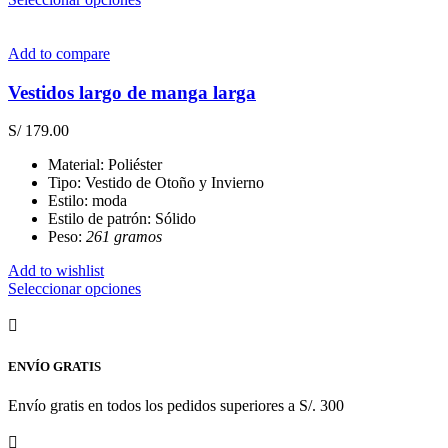
producto
tiene
múltiples
Add to compare
variantes.
Las
Vestidos largo de manga larga
opciones
se
S/
179.00
pueden
elegir
Material: Poliéster
en
Tipo: Vestido de Otoño y Invierno
la
Estilo: moda
página
Estilo de patrón: Sólido
de
Peso:
261 gramos
producto
Add to wishlist
Este
Seleccionar opciones
producto
tiene
múltiples
variantes.
ENVÍO GRATIS
Las
opciones
Envío gratis en todos los pedidos superiores a S/. 300
se
pueden