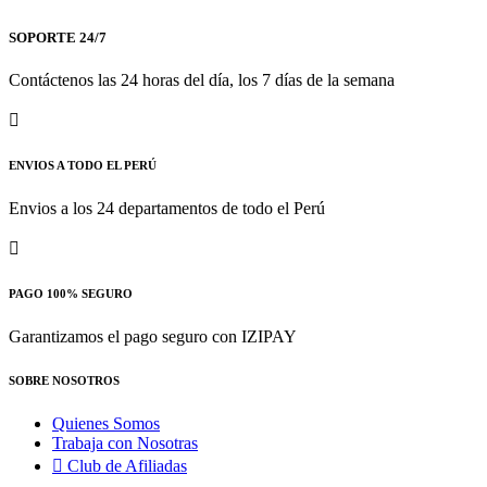
elegir
en
SOPORTE 24/7
la
página
Contáctenos las 24 horas del día, los 7 días de la semana
de
producto
ENVIOS A TODO EL PERÚ
Envios a los 24 departamentos de todo el Perú
PAGO 100% SEGURO
Garantizamos el pago seguro con IZIPAY
SOBRE NOSOTROS
Quienes Somos
Trabaja con Nosotras
Club de Afiliadas