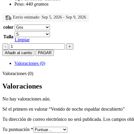
Peso:
440 gramos
Envío estimado: Sep 5, 2026 - Sep 9, 2026
color
Talla
Limpiar
Vestido
de
Añadir al carrito
PAGAR
noche
espaldar
Valoraciones (0)
descubierto
cantidad
Valoraciones (0)
Valoraciones
No hay valoraciones aún.
Sé el primero en valorar “Vestido de noche espaldar descubierto”
Tu dirección de correo electrónico no será publicada.
Los campos obli
Tu puntuación
*