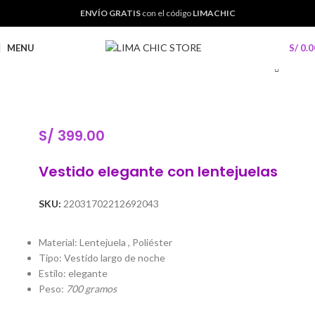
ENVÍO GRATIS
con el código
LIMACHIC
MENU
S/
0.0
S/
399.00
Vestido elegante con lentejuelas
SKU:
22031702212692043
Material: Lentejuela , Poliéster
Tipo: Vestido largo de noche
Estilo: elegante
Peso:
700 gramos