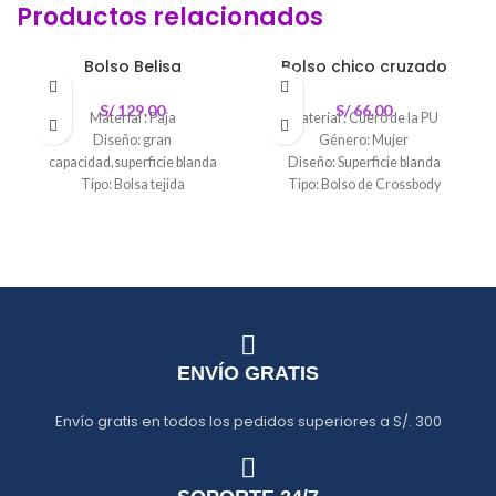
Productos relacionados
Bolso Belisa
Bolso chico cruzado
S/
129.00
S/
66.00
Material : Paja
Material : Cuero de la PU
Diseño: gran
Género: Mujer
capacidad,superficie blanda
Diseño: Superficie blanda
Tipo: Bolsa tejida
Tipo: Bolso de Crossbody
Tamaño:330x100x200mm
Tipo de cierre: Broche
magnético
ENVÍO GRATIS
Envío gratis en todos los pedidos superiores a S/. 300