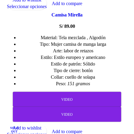
Add to compare
Seleccionar opciones
Camisa Mirella
S/
89.00
Material: Tela mezclada , Algodón
Tipo: Mujer camisa de manga larga
Arte: labor de retazos
Estilo: Estilo europeo y americano
Estilo de patrón: Sólido
Tipo de cierre: botón
Collar: cuello de solapa
Peso:
151 gramos
VIDEO
VIDEO
Add to wishlist
SOLD
Add to compare
OUT