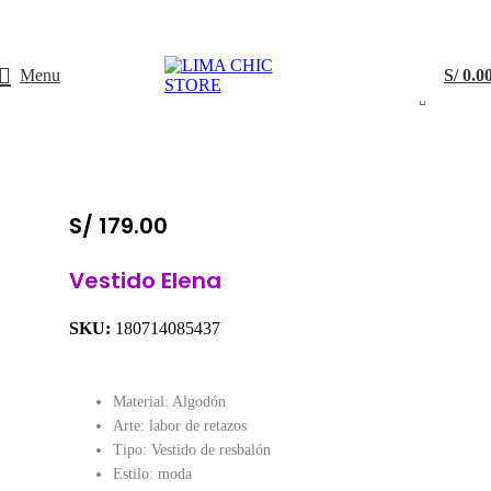
ENVÍO GRATIS
con el código
LIMACHIC
Menu
S/
0.0
S/
179.00
Vestido Elena
SKU:
180714085437
Material: Algodón
Arte: labor de retazos
Tipo: Vestido de resbalón
Estilo: moda