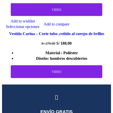
VIDEO
Add to wishlist
-33%
Add to compare
Seleccionar opciones
Vestido Carina – Corte tubo ,ceñido al cuerpo de brillos
S/
188.00
S/
279.00
Material : Poliéster
Diseño: hombros descubiertos
VIDEO
ENVÍO GRATIS