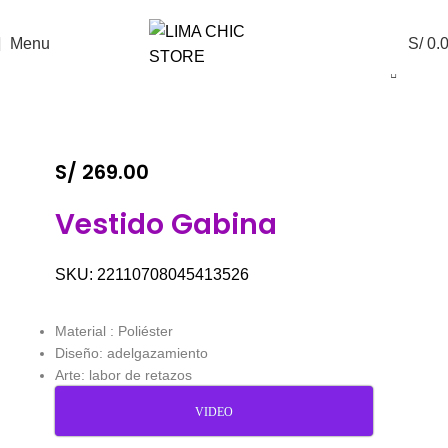
ENVÍO GRATIS
con el código
LIMACHIC
Menu
S/
0.
S/
269.00
Vestido Gabina
SKU:
22110708045413526
Material : Poliéster
Diseño: adelgazamiento
Arte: labor de retazos
VIDEO