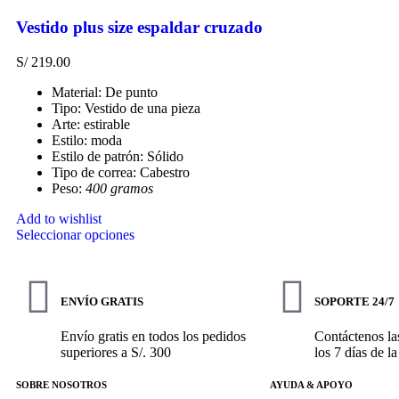
Vestido plus size espaldar cruzado
S/
219.00
Material: De punto
Tipo: Vestido de una pieza
Arte: estirable
Estilo: moda
Estilo de patrón: Sólido
Tipo de correa: Cabestro
Peso:
400 gramos
Add to wishlist
Seleccionar opciones
ENVÍO GRATIS
SOPORTE 24/7
Envío gratis en todos los pedidos
Contáctenos las
superiores a S/. 300
los 7 días de l
SOBRE NOSOTROS
AYUDA & APOYO