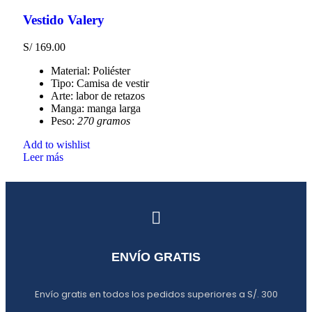
Vestido Valery
S/
169.00
Material: Poliéster
Tipo: Camisa de vestir
Arte: labor de retazos
Manga: manga larga
Peso:
270 gramos
Add to wishlist
Leer más
ENVÍO GRATIS
Envío gratis en todos los pedidos superiores a S/. 300