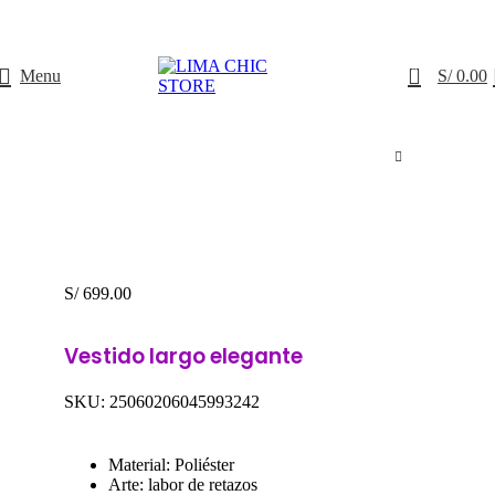
ENVÍO GRATIS
con el código
LIMACHIC
0
Menu
S/
0.00
S/
699.00
Vestido largo elegante
SKU:
25060206045993242
Material: Poliéster
Arte: labor de retazos