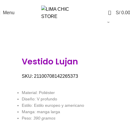
ENVÍO GRATIS
con el código
LIMACHIC
0
Menu
S/
0.0
Vestido Lujan
SKU:
21100708142265373
Material: Poliéster
Diseño: V profundo
Estilo: Estilo europeo y americano
Manga: manga larga
Peso:
390 gramos