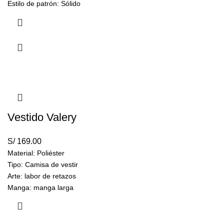
Estilo de patrón: Sólido
Manga: manga de pétalo
Peso:
700 gramos
Vestido Valery
S/
169.00
Material: Poliéster
Tipo: Camisa de vestir
Arte: labor de retazos
Manga: manga larga
Peso:
270 gramos