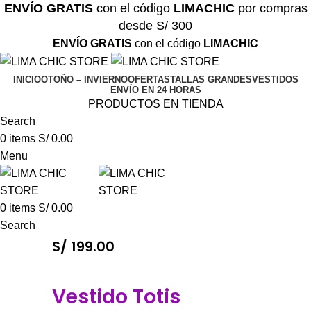
ENVÍO GRATIS
con el código
LIMACHIC
por compras
desde S/ 300
ENVÍO GRATIS
con el código
LIMACHIC
INICIO
OTOÑO – INVIERNO
OFERTAS
TALLAS GRANDES
VESTIDOS
ENVÍO EN 24 HORAS
PRODUCTOS EN TIENDA
Search
0
items
S/
0.00
Menu
0
items
S/
0.00
Search
S/
199.00
Vestido Totis