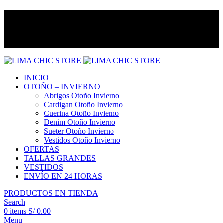
ENVÍO GRATIS
con el código
LIMACHIC
por compras
desde S/ 300
ENVÍO GRATIS
con el código
LIMACHIC
INICIO
OTOÑO – INVIERNO
Abrigos Otoño Invierno
Cardigan Otoño Invierno
Cuerina Otoño Invierno
Denim Otoño Invierno
Sueter Otoño Invierno
Vestidos Otoño Invierno
OFERTAS
TALLAS GRANDES
VESTIDOS
ENVÍO EN 24 HORAS
PRODUCTOS EN TIENDA
Search
0
items
S/
0.00
Menu