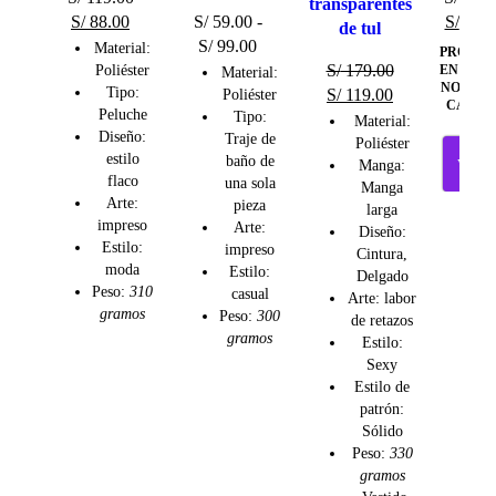
transparentes
S/
88.00
S/
59.00
-
S/
119.
de tul
S/
99.00
Material:
PRODU
S/
179.00
Poliéster
EN OFE
Material:
NO APL
Tipo:
S/
119.00
Poliéster
CAMBI
Peluche
Tipo:
Material:
Diseño:
Traje de
Poliéster
estilo
baño de
Manga:
VIDE
flaco
una sola
Manga
Arte:
pieza
larga
impreso
Arte:
Diseño:
Estilo:
impreso
Cintura,
moda
Estilo:
Delgado
Peso:
310
casual
Arte: labor
gramos
Peso:
300
de retazos
gramos
Estilo:
Sexy
Estilo de
patrón:
Sólido
Peso:
330
gramos