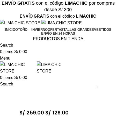
ENVÍO GRATIS
con el código
LIMACHIC
por compras
desde S/ 300
ENVÍO GRATIS
con el código
LIMACHIC
INICIO
OTOÑO – INVIERNO
OFERTAS
TALLAS GRANDES
VESTIDOS
ENVÍO EN 24 HORAS
PRODUCTOS EN TIENDA
Search
0
items
S/
0.00
Menu
0
items
S/
0.00
Search
S/
259.00
S/
129.00