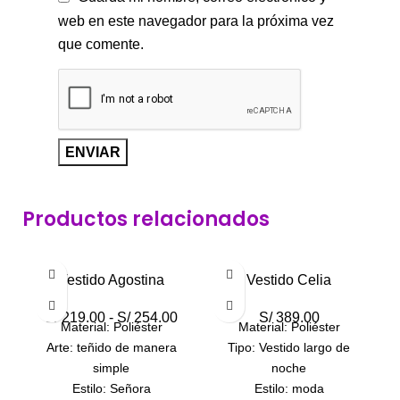
web en este navegador para la próxima vez
que comente.
Productos relacionados
-14%
-
Vestido Agostina
Vestido Celia
S/
219.00
-
S/
254.00
S/
389.00
Material: Poliéster
Material: Poliéster
Arte: teñido de manera
Tipo: Vestido largo de
simple
noche
Estilo: Señora
Estilo: moda