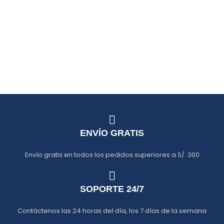
Estilo de patrón: Sólido
Estilo de patrón: Sólido
Peso :
500 gramos
Peso:
770 gramos
ENVÍO GRATIS
Envío gratis en todos los pedidos superiores a S/. 300
SOPORTE 24/7
Contáctenos las 24 horas del día, los 7 días de la semana