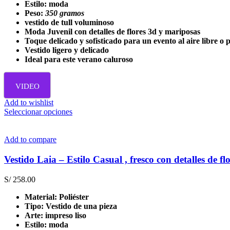
producto
Estilo: moda
Peso:
350 gramos
vestido de tull voluminoso
Moda Juvenil con detalles de flores 3d y mariposas
Toque delicado y sofisticado para un evento al aire libre o
Vestido ligero y delicado
Ideal para este verano caluroso
VIDEO
Add to wishlist
Este
Seleccionar opciones
producto
tiene
múltiples
Add to compare
variantes.
Las
Vestido Laia – Estilo Casual , fresco con detalles de fl
opciones
se
S/
258.00
pueden
elegir
Material: Poliéster
en
Tipo: Vestido de una pieza
la
Arte: impreso liso
página
Estilo: moda