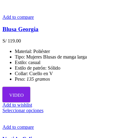
Add to compare
Blusa Georgia
S/
119.00
Material: Poliéster
Tipo: Mujeres Blusas de manga larga
Estilo: casual
Estilo de patrón: Sólido
Collar: Cuello en V
Peso:
135 gramos
VIDEO
Add to wishlist
Este
Seleccionar opciones
producto
tiene
múltiples
Add to compare
variantes.
Las