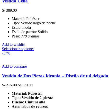
Vestido Celia
opciones
se
S/
389.00
pueden
elegir
Material: Poliéster
en
Tipo: Vestido largo de noche
la
Estilo: moda
página
Estilo de patrón: Sólido
de
Peso:
770 gramos
producto
Add to wishlist
Este
Seleccionar opciones
producto
-17%
tiene
múltiples
variantes.
Add to compare
Las
opciones
Vestido de Dos Piezas Ideonia – Diseño de tul delgad
se
pueden
El
El
S/
215.00
S/
179.00
elegir
precio
precio
en
Material: Poliéster
original
actual
la
Tipo: Vestido de 2 piezaz
era:
es:
página
Diseño: Cintura alta
S/ 215.00.
S/ 179.00.
de
Arte: labor de retazos