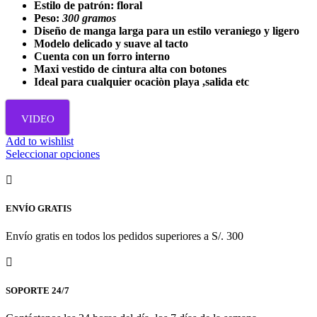
de
Estilo de patrón: floral
producto
Peso:
300 gramos
Diseño de manga larga para un estilo veraniego y ligero
Modelo delicado y suave al tacto
Cuenta con un forro interno
Maxi vestido de cintura alta con botones
Ideal para cualquier ocaciòn playa ,salida etc
VIDEO
Add to wishlist
Este
Seleccionar opciones
producto
tiene
múltiples
variantes.
ENVÍO GRATIS
Las
opciones
Envío gratis en todos los pedidos superiores a S/. 300
se
pueden
elegir
en
SOPORTE 24/7
la
página