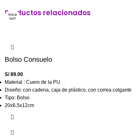
Productos relacionados
SOLD
-40%
-20%
-10%
OUT
Bolso Consuelo
S/
89.00
Material : Cuero de la PU
Diseño: con cadena, caja de plástico, con correa colgante
Tipo: Bolso
20x6.5x12cm