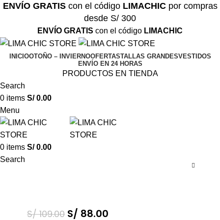
ENVÍO GRATIS
con el código
LIMACHIC
por compras
desde S/ 300
ENVÍO GRATIS
con el código
LIMACHIC
INICIO
OTOÑO – INVIERNO
OFERTAS
TALLAS GRANDES
VESTIDOS
ENVÍO EN 24 HORAS
PRODUCTOS EN TIENDA
Search
0
items
S/
0.00
Menu
0
items
S/
0.00
Search
S/
88.00
S/
109.00