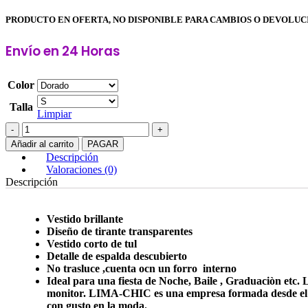
PRODUCTO EN OFERTA, NO DISPONIBLE PARA CAMBIOS O DEVOLUC
Envío en 24 Horas
Color
Talla
Limpiar
Vestido
De
Añadir al carrito
PAGAR
tirantes
Descripción
transparente
Valoraciones (0)
-
Descripción
Vestido
Carla
cantidad
Vestido brillante
Diseño de tirante transparentes
Vestido corto de tul
Detalle de espalda descubierto
No trasluce ,cuenta ocn un forro interno
Ideal para una fiesta de Noche, Baile , Graduaciòn etc.
L
monitor.
LIMA-CHIC es una empresa formada desde el año
con gusto en la moda.