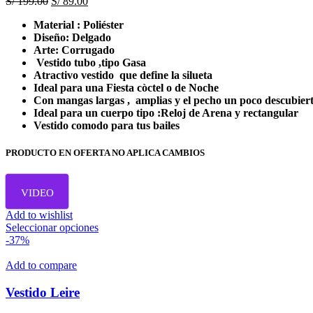
El
El
S/
199.00
S/
89.00
precio
precio
Material : Poliéster
original
actual
Diseño: Delgado
era:
es:
Arte: Corrugado
S/ 199.00.
S/ 89.00.
Vestido tubo ,tipo Gasa
Atractivo vestido que define la silueta
Ideal para una Fiesta còctel o de Noche
Con mangas largas , amplias y el pecho un poco descubiert
Ideal para un cuerpo tipo :Reloj de Arena y rectangular
Vestido comodo para tus bailes
PRODUCTO EN OFERTA NO APLICA CAMBIOS
VIDEO
Add to wishlist
Este
Seleccionar opciones
producto
-37%
tiene
múltiples
Add to compare
variantes.
Las
Vestido Leire
opciones