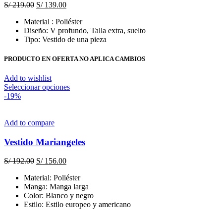
se
El
El
S/
219.00
S/
139.00
pueden
precio
precio
elegir
Material : Poliéster
original
actual
en
Diseño: V profundo, Talla extra, suelto
era:
es:
la
Tipo: Vestido de una pieza
S/ 219.00.
S/ 139.00.
página
de
PRODUCTO EN OFERTA NO APLICA CAMBIOS
producto
Add to wishlist
Este
Seleccionar opciones
producto
-19%
tiene
múltiples
variantes.
Add to compare
Las
opciones
Vestido Mariangeles
se
pueden
El
El
S/
192.00
S/
156.00
elegir
precio
precio
en
Material: Poliéster
original
actual
la
Manga: Manga larga
era:
es:
página
Color: Blanco y negro
S/ 192.00.
S/ 156.00.
de
Estilo: Estilo europeo y americano
producto