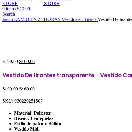
0
items
S/
0.00
Search
Inicio
ENVÍO EN 24 HORAS
Vestidos en Tienda
Vestido De tirante
El
El
S/
99.00
S/
69.00
precio
precio
original
actual
Vestido De tirantes transparente – Vestido Ca
era:
es:
S/ 99.00.
S/ 69.00.
El
El
S/
99.00
S/
69.00
precio
precio
original
actual
SKU:
030220251507
era:
es:
S/ 99.00.
S/ 69.00.
Material: Poliester
Diseño: Lentejuelas
Estilo de patrón: Sólido
Vestido Midi