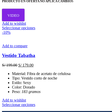
PRODUCTO EN OFERTA NO APLICA CAMBIOS
VIDEO
Add to wishlist
Este
Seleccionar opciones
producto
-10%
tiene
múltiples
variantes.
Add to compare
Las
opciones
Vestido Tabatha
se
pueden
El
El
S/
199.00
S/
179.00
elegir
precio
precio
en
Material: Fibra de acetato de celulosa
original
actual
la
Tipo: Vestido corto de noche
era:
es:
página
Estilo: Sexy
S/ 199.00.
S/ 179.00.
de
Color: Dorado
producto
Peso:
183 gramos
Add to wishlist
Este
Seleccionar opciones
producto